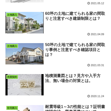
2021.05.12
60坪の土地に建てられる家の間取
土地購入
りと注意すべき建築制限とは？
2021.04.09
50坪の土地で建てられる家の間取
土地購入
り事例と注意すべき確認項目と
は？
2021.03.31
地積測量図とは？見方や入手方
売買契約
法、無い場合の対策とは。
2020.11.24
耐震等級1～3の性能とは？証明書
住宅購入