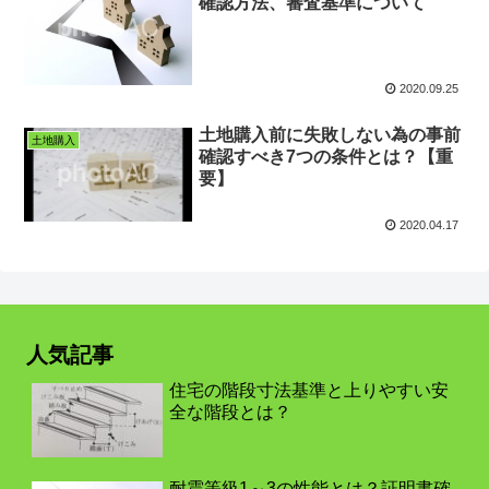
確認方法、審査基準について
2020.09.25
土地購入前に失敗しない為の事前
土地購入
確認すべき7つの条件とは？【重
要】
2020.04.17
人気記事
住宅の階段寸法基準と上りやすい安
全な階段とは？
耐震等級1～3の性能とは？証明書確