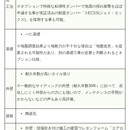
※オプションで特殊な粘弾性ダンパーで地震の揺れ衝撃をほぼ
工法
半減する事が実証済みの制震ダンパー「J-ECSS(ジェイ・エッ
クス)」を採用する事も可能。
べた基礎
※地盤調査結果より地耐力が不十分な場合は「地盤改良」を提
基礎
案される可能性があり、別の基礎工事が必要と判断されるとオ
プション仕様。
耐久年数が高いタイル張り
※一般的なサイディングの外壁（耐久年数30年）に比べて、劣
外壁
化しにくく外部からの力にも強いので、メンテナンスの手間が
かからないなどの声もあり高評価。
陶器瓦
屋根
外壁：現場吹き付け施工の硬質ウレタンフォーム「エアロ