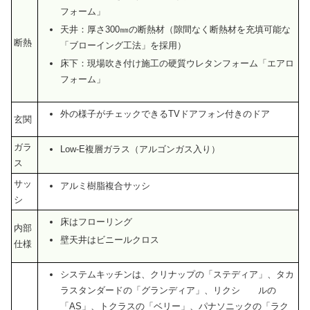
フォーム」
天井：厚さ300㎜の断熱材（隙間なく断熱材を充填可能な
断熱
「ブローイング工法」を採用）
床下：現場吹き付け施工の硬質ウレタンフォーム「エアロ
フォーム」
外の様子がチェックできるTVドアフォン付きのドア
玄関
ガラ
Low-E複層ガラス（アルゴンガス入り）
ス
サッ
アルミ樹脂複合サッシ
シ
床はフローリング
内部
壁天井はビニールクロス
仕様
システムキッチンは、クリナップの「ステディア」、タカ
ラスタンダードの「グランディア」、リクシ ルの
「AS」、トクラスの「ベリー」、パナソニックの「ラク