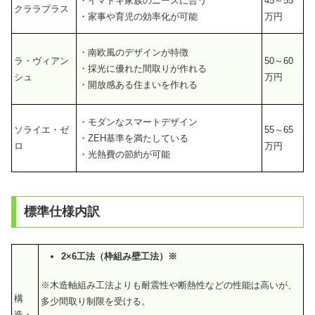
・イマドキ家族のニーズに合う
45～55
クララプラス
・家事や育児の効率化が可能
万円
・南欧風のデザインが特徴
ラ・ヴィアン
50～60
・採光に優れた間取りが作れる
シュ
万円
・開放感ある住まいを作れる
・モダンなスマートデザイン
ソライエ・ゼ
55～65
・ZEH基準を満たしている
ロ
万円
・光熱費の節約が可能
標準仕様内訳
2×6工法（枠組み壁工法）※
※木造軸組み工法よりも耐震性や断熱性などの性能は高いが、
構
多少間取り制限を受ける。
造・