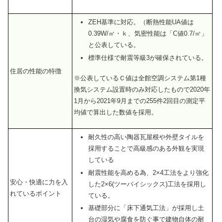
ZEH基準に対応。（断熱性能UA値は
0.39W/㎡・ｋ、気密性能は「C値0.7/㎡」
と公表している。
標準仕様で耐震等級3が確保されている。
住居の性能の特徴
※公表しているＣ値は全館空調システム第1種
換気システム設置時のみ対応したもので2020年
1月から2021年9月までの255件2回目の測定平
均値で算出した数値を採用。
耐久性の高い陶器瓦屋根や外壁タイルを
採用することで高級感のある外観を実現
している
耐震性能を高める為、2×4工法をより強化
安心・快適に力を入
した2×6(ツーバイシックス)工法を採用し
れているポイント
ている。
基礎部分に「床下通気工法」が採用し土
台の湿気や腐食を防ぐ事で建物自体の耐