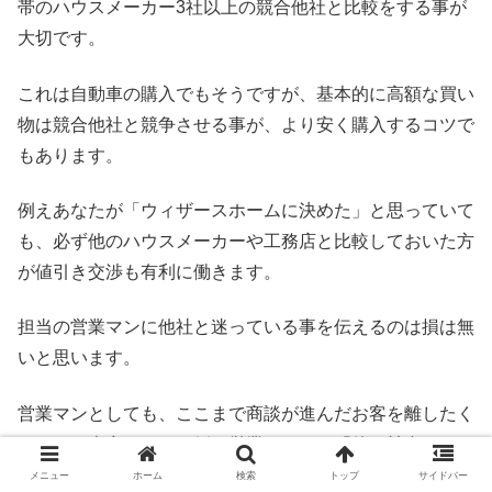
帯のハウスメーカー3社以上の競合他社と比較をする事が
大切です。
これは自動車の購入でもそうですが、基本的に高額な買い
物は競合他社と競争させる事が、より安く購入するコツで
もあります。
例えあなたが「ウィザースホームに決めた」と思っていて
も、必ず他のハウスメーカーや工務店と比較しておいた方
が値引き交渉も有利に働きます。
担当の営業マンに他社と迷っている事を伝えるのは損は無
いと思います。
営業マンとしても、ここまで商談が進んだお客を離したく
ないのが本音なので、例え営業マンから「他と競合しなく
ても限界まで値引きします」と言われたとしても、遠慮な
メニュー
ホーム
検索
トップ
サイドバー