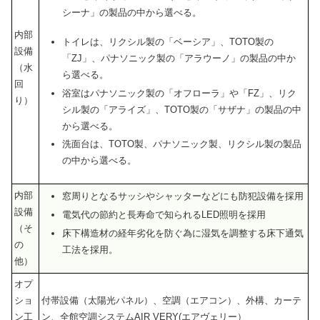
シーナ」
の製品の中から選べる。
内部
トイレは、リクシル製の「ベーシア」、TOTO製の
設備
「ZJ」、パナソニック製の「アラウーノ」の製品の中か
（水
ら選べる。
回
浴室はパナソニック製の「オフローラ」や「FZ」、リク
り）
シル製の「アライズ」、TOTO製の「サザナ」の製品の中
から選べる。
洗面台は、TOTO製、パナソニック製、リクシル製の製品
の中から選べる。
内部
窓周りとなるサッシやシャッターなどにも防犯設備を採用
設備
電気代の節約と長寿命で知られるLED照明を採用
（そ
床下構造材の経年劣化を防ぐ為に湿気を調整する床下通気
の
工法を採用。
他）
オプ
ショ
付帯設備（太陽光パネル）、空調（エアコン）、外構、カーテ
ン工
ン、全館空調システムAIR VERY(エアヴェリー）