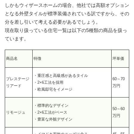
しかもウィザースホームの場合、他社では高額オプション
となる外壁タイルが標準装備されている訳ですから、その
分を差し引いて考える必要があるでしょう。
現在取り扱っている住宅一覧は以下の
5種類の商品を扱っ
ています
。
商品名
特徴
坪単価
・重圧感と高級感があるタイル
プレステージ
60～70
・2×6工法を採用
リアード
万円
・欧風邸宅をイメージ
・標準的なデザイン
50～60
リモージュ
・2×6工法がベース
万円
・豊富な外観デザイン