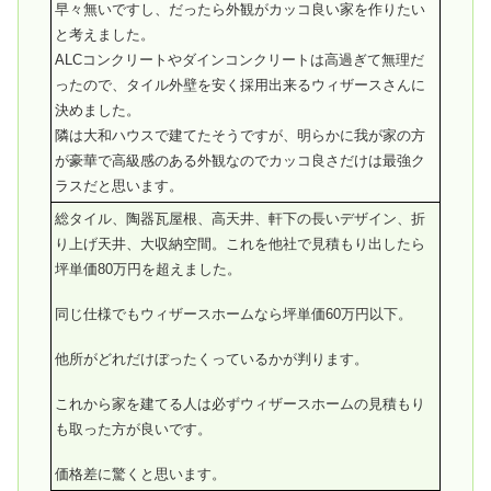
早々無いですし、だったら外観がカッコ良い家を作りたい
と考えました。
ALCコンクリートやダインコンクリートは高過ぎて無理だ
ったので、タイル外壁を安く採用出来るウィザースさんに
決めました。
隣は大和ハウスで建てたそうですが、明らかに我が家の方
が豪華で高級感のある外観なのでカッコ良さだけは最強ク
ラスだと思います。
総タイル、陶器瓦屋根、高天井、軒下の長いデザイン、折
り上げ天井、大収納空間。これを他社で見積もり出したら
坪単価80万円を超えました。
同じ仕様でもウィザースホームなら坪単価60万円以下。
他所がどれだけぼったくっているかが判ります。
これから家を建てる人は必ずウィザースホームの見積もり
も取った方が良いです。
価格差に驚くと思います。