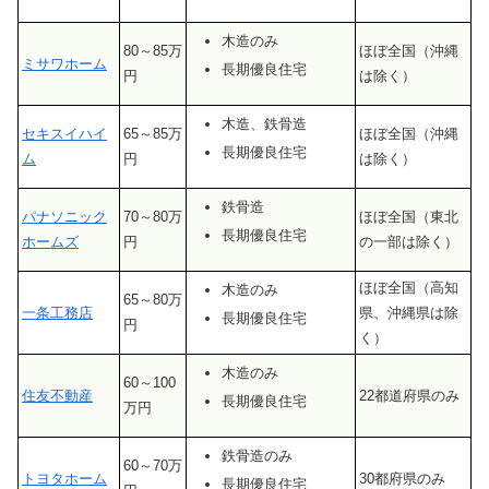
木造のみ
80～85万
ほぼ全国（沖縄
ミサワホーム
長期優良住宅
円
は除く）
木造、鉄骨造
セキスイハイ
65～85万
ほぼ全国（沖縄
長期優良住宅
ム
円
は除く）
鉄骨造
パナソニック
70～80万
ほぼ全国（東北
長期優良住宅
ホームズ
円
の一部は除く）
ほぼ全国（高知
木造のみ
65～80万
一条工務店
県、沖縄県は除
長期優良住宅
円
く）
木造のみ
60～100
住友不動産
22都道府県のみ
長期優良住宅
万円
鉄骨造のみ
60～70万
トヨタホーム
30都府県のみ
長期優良住宅