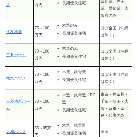
奈川県、静岡
長期優良住宅
ス
万円
県、愛知県、大
阪府のみ
木造のみ
75～100
ほぼ全国（沖縄
住友林業
長期優良住宅
万円
は除く）
木造のみ
70～100
ほぼ全国（沖縄
三井ホーム
長期優良住宅
万円
は除く）
木造、鉄骨造
70～100
ほぼ全国（沖縄
積水ハウス
長期優良住宅
万円
は除く）
東京・神奈川・
木造、鉄骨造、RC
三菱地所ホー
70～100
千葉・埼玉・大
造
ム
万円
阪・京都・奈
長期優良住宅
良・兵庫のみ
木造、鉄骨造
55～95万
大和ハウス
全国
長期優良住宅
円