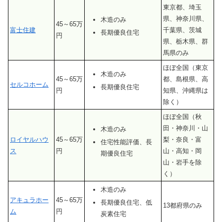
東京都、埼玉
県、神奈川県、
木造のみ
45～65万
富士住建
千葉県、茨城
長期優良住宅
円
県、栃木県、群
馬県のみ
ほぼ全国（東京
木造のみ
45～65万
都、島根県、高
セルコホーム
長期優良住宅
円
知県、沖縄県は
除く）
ほぼ全国（秋
田・神奈川・山
木造のみ
ロイヤルハウ
45～65万
梨・奈良・富
住宅性能評価、長
ス
円
山・高知・岡
期優良住宅
山・岩手を除
く）
木造のみ
アキュラホー
45～65万
長期優良住宅、低
13都府県のみ
ム
円
炭素住宅