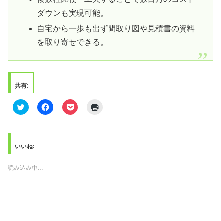
ダウンも実現可能。
自宅から一歩も出ず間取り図や見積書の資料
を取り寄せできる。
共有:
ク
F
ク
ク
リ
a
リ
リ
ッ
c
ッ
ッ
ク
e
ク
ク
し
b
し
し
て
o
て
て
T
o
P
印
いいね:
w
k
o
刷
i
で
c
(
t
共
k
新
読み込み中…
t
有
e
し
e
す
t
い
r
る
で
ウ
で
に
シ
ィ
共
は
ェ
ン
有
ク
ア
ド
(
リ
(
ウ
新
ッ
新
で
し
ク
し
開