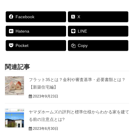
い
し
い
き
ウ
て
ウ
ま
ィ
く
ィ
す
ン
だ
ン
)
Facebook
X
ド
さ
ド
ウ
い
ウ
で
(
で
開
新
開
Hatena
LINE
き
し
き
ま
い
ま
す
ウ
す
Pocket
Copy
)
ィ
)
ン
ド
ウ
で
関連記事
開
き
ま
す
フラット35とは？金利や審査基準・必要書類とは？
)
【新築住宅編】
2023年9月23日
ヤマダホームズの評判と標準仕様からわかる家を建て
る前の注意点とは?
2023年6月30日