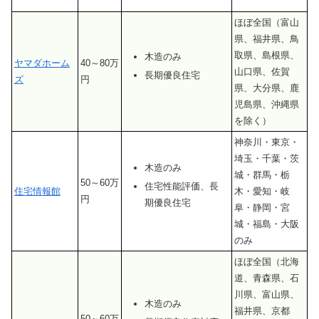
ほぼ全国（富山
県、福井県、鳥
取県、島根県、
木造のみ
ヤマダホーム
40～80万
山口県、佐賀
長期優良住宅
ズ
円
県、大分県、鹿
児島県、沖縄県
を除く）
神奈川・東京・
埼玉・千葉・茨
木造のみ
城・群馬・栃
50～60万
住宅性能評価、長
住宅情報館
木・愛知・岐
円
期優良住宅
阜・静岡・宮
城・福島・大阪
のみ
ほぼ全国（北海
道、青森県、石
川県、富山県、
木造のみ
福井県、京都
50～60万