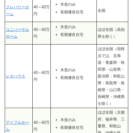
木造のみ
クレバリーホ
40～60万
全国
長期優良住宅
ーム
円
木造のみ
ユニバーサル
40～60万
ほぼ全国（高知
長期優良住宅
ホーム
円
県を除く）
ほぼ全国（現時
点では、北海
道・青森県・秋
田県・山形県・
木造のみ
40～60万
レオハウス
新潟県・和歌山
長期優良住宅
円
県・鳥取県・島
根県・山口県・
長崎県・沖縄県
を除く）
ほぼ全国（京都
府、福井県、三
木造のみ
アイフルホー
40～60万
重県、和歌山
長期優良住宅
ム
円
県、沖縄を除