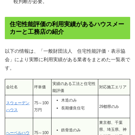
較判断が必要。
住宅性能評価の利用実績があるハウスメー
カーと工務店の紹介
以下の情報は、「一般財団法人 住宅性能評価・表示協
会」により実際に利用実績がある業者をまとめた一覧表で
す。
実績のある工法と住宅性
会社名
坪単価
対応施工エリア
能評価
木造のみ
スウェーデン
75～100
29都県のみ
長期優良住宅
ハウス
万円
東京都、千葉
県、埼玉県、神
鉄骨造のみ
へーベルハウ
75～100