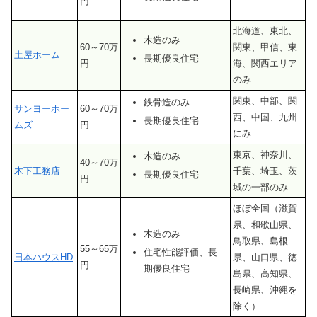
円
北海道、東北、
木造のみ
60～70万
関東、甲信、東
土屋ホーム
長期優良住宅
円
海、関西エリア
のみ
関東、中部、関
鉄骨造のみ
サンヨーホー
60～70万
西、中国、九州
長期優良住宅
ムズ
円
にみ
東京、神奈川、
木造のみ
40～70万
木下工務店
千葉、埼玉、茨
長期優良住宅
円
城の一部
のみ
ほぼ全国（滋賀
県、和歌山県、
木造のみ
鳥取県、島根
55～65万
住宅性能評価、長
日本ハウスHD
県、山口県、徳
円
期優良住宅
島県、高知県、
長崎県、沖縄を
除く）