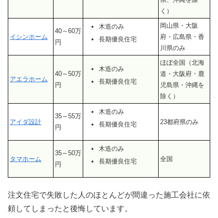
く）
岡山県・大阪
木造のみ
40～60万
イシンホーム
府・広島県・香
長期優良住宅
円
川県のみ
ほぼ全国（北海
木造のみ
40～50万
道・大阪府・鹿
アエラホーム
長期優良住宅
円
児島県・沖縄を
除く）
木造のみ
35～55万
アイダ設計
23都府県のみ
長期優良住宅
円
木造のみ
35～50万
タマホーム
全国
長期優良住宅
円
注文住宅で失敗した人のほとんどが間違った施工会社に依
頼してしまったと後悔しています。