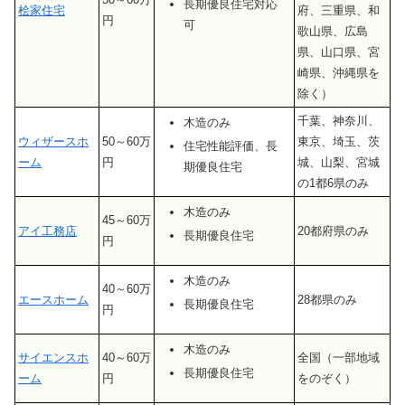
長期優良住宅対応
桧家住宅
府、三重県、和
円
可
歌山県、広島
県、山口県、宮
崎県、沖縄県を
除く）
千葉、神奈川、
木造のみ
ウィザースホ
50～60万
東京、埼玉、茨
住宅性能評価、長
ーム
円
城、山梨、宮城
期優良住宅
の1都6県のみ
木造のみ
45～60万
アイ工務店
20都府県のみ
長期優良住宅
円
木造のみ
40～60万
エースホーム
28都県のみ
長期優良住宅
円
木造のみ
サイエンスホ
40～60万
全国（一部地域
長期優良住宅
ーム
円
をのぞく）