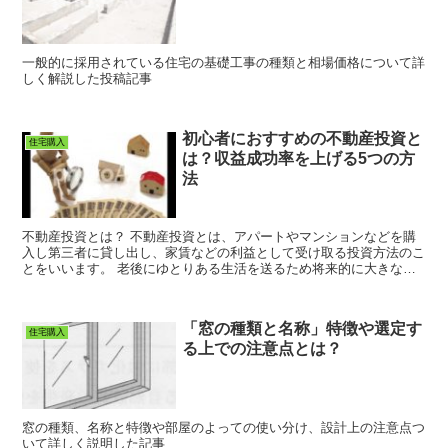
一般的に採用されている住宅の基礎工事の種類と相場価格について詳
しく解説した投稿記事
初心者におすすめの不動産投資と
住宅購入
は？収益成功率を上げる5つの方
法
不動産投資とは？ 不動産投資とは、アパートやマンションなどを購
入し第三者に貸し出し、家賃などの利益として受け取る投資方法のこ
とをいいます。 老後にゆとりある生活を送るため将来的に大きな利
益や不労所得を得る為の資産形成の手段のひとつと...
「窓の種類と名称」特徴や選定す
住宅購入
る上での注意点とは？
窓の種類、名称と特徴や部屋のよっての使い分け、設計上の注意点つ
いて詳しく説明した記事