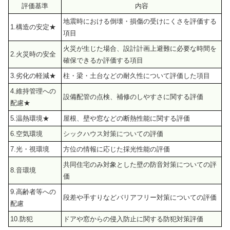
評価基準
内容
地震時における倒壊・損傷の受けにくさを評価する
1.構造の安定★
項目
火災が生じた場合、設計計画上避難に必要な時間を
2.火災時の安全
確保できるか評価する項目
3.劣化の軽減★
柱・梁・土台などの耐久性について評価した項目
4.維持管理への
設備配管の点検、補修のしやすさに関する評価
配慮★
5.温熱環境★
屋根、壁や窓などの断熱性能に関する評価
6.空気環境
シックハウス対策についての評価
7.光・視環境
方位の情報に応じた採光性能の評価
共同住宅のみ対象とした壁の防音対策についての評
8.音環境
価
9.高齢者等への
段差や手すりなどバリアフリー対策についての評価
配慮
10.防犯
ドアや窓からの侵入防止に関する防犯対策評価