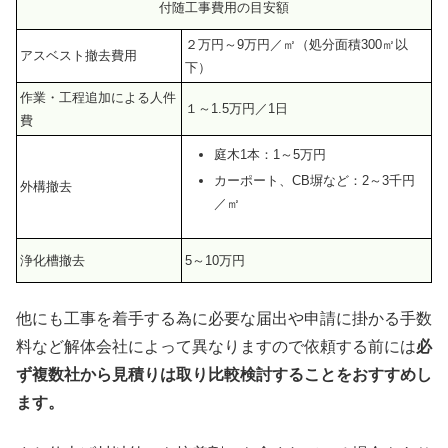
付随工事費用の目安額
２万円～9万円／㎡（処分面積300㎡以
アスベスト撤去費用
下）
作業・工程追加による人件
１～1.5万円／1日
費
庭木1本：1～5万円
カーポート、CB塀など：2～3千円
外構撤去
／㎡
浄化槽撤去
5～10万円
他にも工事を着手する為に必要な届出や申請に掛かる手数
料など解体会社によって異なりますので依頼する前には
必
ず複数社から見積りは取り比較検討することをおすすめし
ます。