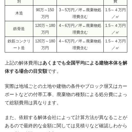
別
費
90万～150
3～5万円／坪←廃棄物処
1.5～４万円
木造
万円
理費含む
／㎥
120万～180
4～6万円／坪←廃棄物処
1.5～４万円
鉄骨造
万円
理費含む
／㎥
鉄筋コンクリ
120万～180
4～6万円／坪←廃棄物処
1.5～４万円
ート造
万円
理費含む
／㎥
上記の解体費用は
あくまでも全国平均による建物本体を解
体する場合の目安額
です。
実際は地域ごとの土地や建物の条件やブロック塀又はカー
ポートなどの付帯工事、廃棄物の種類による処分費によっ
て総額費用は異なります。
また、依頼する解体会社によって計算方法が異なることが
あるので最終的な金額に関しては見積りなど確認しわから