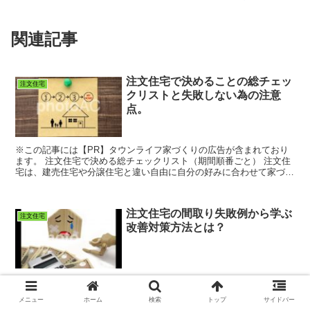
関連記事
注文住宅で決めることの総チェッ
注文住宅
クリストと失敗しない為の注意
点。
※この記事には【PR】タウンライフ家づくりの広告が含まれており
ます。 注文住宅で決める総チェックリスト（期間順番ごと） 注文住
宅は、建売住宅や分譲住宅と違い自由に自分の好みに合わせて家づく
りができる反面決めることも多...
注文住宅の間取り失敗例から学ぶ
注文住宅
改善対策方法とは？
実際に購入した人から入居後の失敗点を聞き取りした内容を基に今後
の住宅設計の間取りや設備の設置、収納、外構などの改善点を説明し
メニュー
ホーム
検索
トップ
サイドバー
た記事