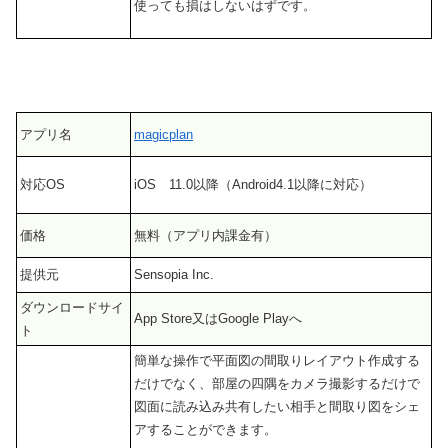
使っても損はしないはずです。
アプリ名
magicplan
対応OS
iOS 11.0以降（Android4.1以降に対応）
価格
無料（アプリ内課金有）
提供元
Sensopia Inc.
ダウンロードサイ
App Store又はGoogle Playへ
ト
簡単な操作で平面図の間取りレイアウト作成する
だけでなく、部屋の四隅をカメラ撮影するだけで
図面に読み込み共有したい相手と間取り図をシェ
アすることができます。