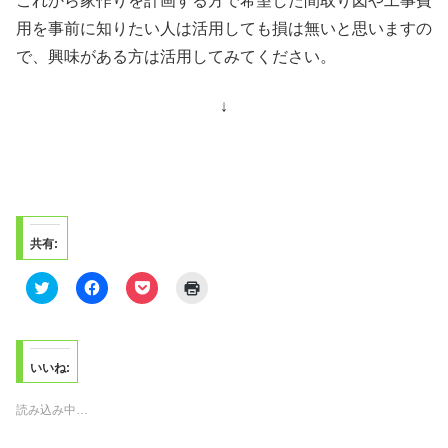
これから家作りを計画する方で希望した間取り図や工事費
用を事前に知りたい人は活用しても損は無いと思いますの
で、興味がある方は活用してみてください。
↓
共有:
ク
F
ク
ク
リ
a
リ
リ
ッ
c
ッ
ッ
ク
e
ク
ク
し
b
し
し
て
o
て
て
T
o
P
印
いいね:
w
k
o
刷
i
で
c
(
t
共
k
新
読み込み中…
t
有
e
し
e
す
t
い
r
る
で
ウ