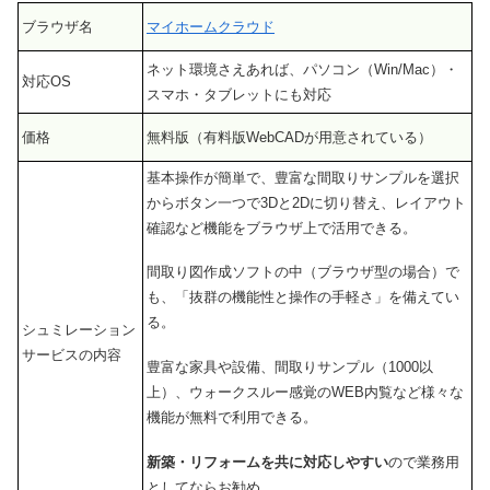
ブラウザ名
マイホームクラウド
ネット環境さえあれば、パソコン（Win/Mac）・
対応OS
スマホ・タブレットにも対応
価格
無料版（有料版WebCADが用意されている）
基本操作が簡単で、豊富な間取りサンプルを選択
からボタン一つで3Dと2Dに切り替え、レイアウト
確認など機能をブラウザ上で活用できる。
間取り図作成ソフトの中（ブラウザ型の場合）で
も、「抜群の機能性と操作の手軽さ」を備えてい
る。
シュミレーション
サービスの内容
豊富な家具や設備、間取りサンプル（1000以
上）、ウォークスルー感覚のWEB内覧など様々な
機能が無料で利用できる。
新築・リフォームを共に対応しやすい
ので業務用
としてならお勧め