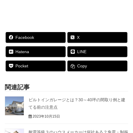
で
に
シ
ィ
共
は
ェ
ン
有
ク
ア
ド
(
リ
(
ウ
新
ッ
新
で
し
ク
し
開
い
し
い
き
ウ
て
ウ
ま
ィ
く
ィ
す
ン
だ
ン
)
Facebook
X
ド
さ
ド
ウ
い
ウ
で
(
で
開
新
開
Hatena
LINE
き
し
き
ま
い
ま
す
ウ
す
Pocket
Copy
)
ィ
)
ン
ド
ウ
で
関連記事
開
き
ま
す
ビルトインガレージとは？30～40坪の間取り例と建
)
てる前の注意点
2023年10月15日
耐震等級３のハウスメーカーは何社ある？免震・制振