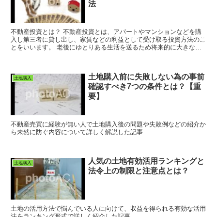
法
不動産投資とは？ 不動産投資とは、アパートやマンションなどを購
入し第三者に貸し出し、家賃などの利益として受け取る投資方法のこ
とをいいます。 老後にゆとりある生活を送るため将来的に大きな利
益や不労所得を得る為の資産形成の手段のひとつと...
土地購入前に失敗しない為の事前
土地購入
確認すべき7つの条件とは？【重
要】
不動産売買に経験が無い人で土地購入後の問題や失敗例などの紹介か
ら未然に防ぐ内容について詳しく解説した記事
人気の土地有効活用ランキングと
土地購入
法令上の制限と注意点とは？
土地の活用方法で悩んでいる人に向けて、収益を得られる有効な活用
法をランキング形式で詳しく紹介した記事