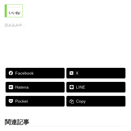
し
b
し
し
て
o
て
て
T
o
P
印
いいね:
w
k
o
刷
i
で
c
(
t
共
k
新
読み込み中…
t
有
e
し
e
す
t
い
r
る
で
ウ
で
に
シ
ィ
共
は
ェ
ン
有
ク
ア
ド
(
リ
(
ウ
新
ッ
新
で
し
ク
し
開
い
し
い
き
ウ
て
ウ
ま
ィ
く
ィ
す
ン
だ
ン
)
Facebook
X
ド
さ
ド
ウ
い
ウ
で
(
で
開
新
開
Hatena
LINE
き
し
き
ま
い
ま
す
ウ
す
Pocket
Copy
)
ィ
)
ン
ド
ウ
で
関連記事
開
き
ま