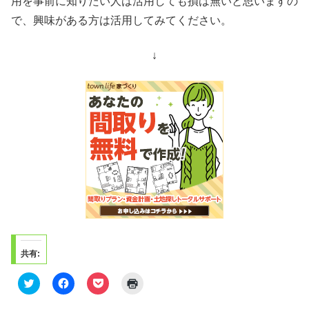
用を事前に知りたい人は活用しても損は無いと思いますの
で、興味がある方は活用してみてください。
↓
共有:
ク
F
ク
ク
リ
a
リ
リ
ッ
c
ッ
ッ
ク
e
ク
ク