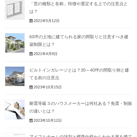
す
「窓の種類と名称」特徴や選定する上での注意点と
)
は？
2021年5月12日
60坪の土地に建てられる家の間取りと注意すべき建
築制限とは？
2021年4月9日
ビルトインガレージとは？30～40坪の間取り例と建
てる前の注意点
2023年10月15日
耐震等級３のハウスメーカーは何社ある？免震・制振
の違いとは？
2023年10月12日
アイフルホームの評判と標準仕様からわかる家を建て