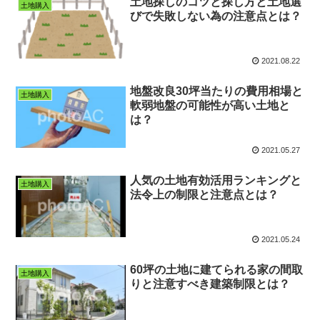
土地探しのコツと探し方と土地選
土地購入
びで失敗しない為の注意点とは？
2021.08.22
地盤改良30坪当たりの費用相場と
土地購入
軟弱地盤の可能性が高い土地と
は？
2021.05.27
人気の土地有効活用ランキングと
土地購入
法令上の制限と注意点とは？
2021.05.24
60坪の土地に建てられる家の間取
土地購入
りと注意すべき建築制限とは？