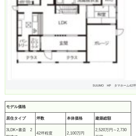
SUUMO HP タマホーム4
モデル価格
居住タイプ
坪数
本体価格
建築総額
3LDK+書斎 2
2,520万円～2,730
42坪程度
2,100万円