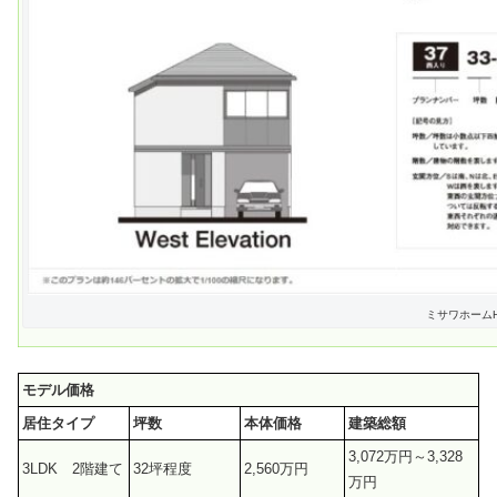
ミサワホーム
モデル価格
居住タイプ
坪数
本体価格
建築総額
3,072万円～3,328
3LDK 2階建て
32坪程度
2,560万円
万円