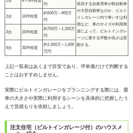
1台
4～5坪程度
収容する自家用車が軽自動車
円
や大型自動車なのか、ビルト
約500万～800万
2台
10坪程度
インガレージ内で車いすは利
円
用など、
車のサイズや利用用
約750万～1,200万
途によって、ビルトインガレ
3台
20坪程度
円
ージに要する坪数や高さは変
約1,000万～1,600
動する。
4台
30坪程度
万円
上記一覧表はあくまで目安であり、坪単価だけで判断する
ことはおすすめしません。
実際にビルトインガレージをプランニングする際には、愛
車の大きさや実際に利用するシーンを具体的に把握したう
えで見積もりを依頼しましょう。
注文住宅（ビルトインガレージ付）のハウスメ