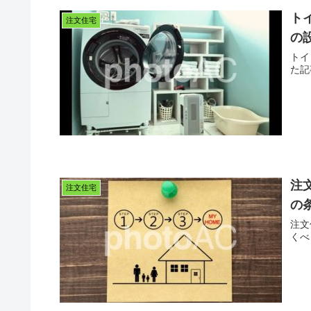
ト
注文住宅
の
トイ
た記
注
注文住宅
の
注文
くべ