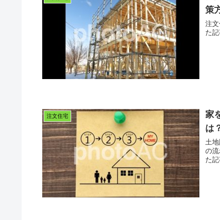
策
注文
た記
家
注文住宅
は
土地
の流
た記