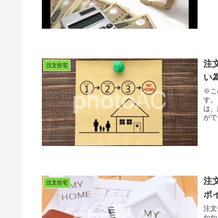
注
注文住宅
い
※こ
す。
は、
がで
注
注文住宅
ポ
注文
かか