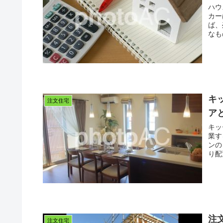
ハウ
カーは
ば、
キ
注文住宅
ア
キッ
業す
ンの
り配
注
注文住宅