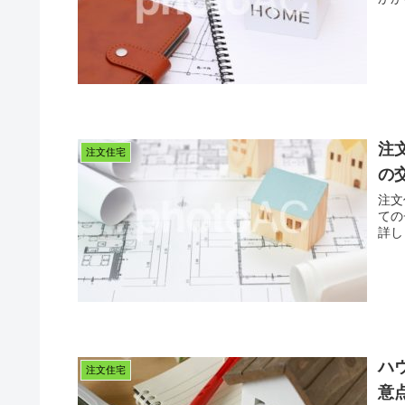
注
注文住宅
の
注文
ての
詳し
ハ
注文住宅
意